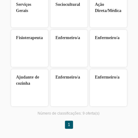
Serviços
Sociocultural
Ação
Gerais
Direta/Médica
Fisioterapeuta
Enfermeiro/a
Enfermeiro/a
Ajudante de
Enfermeiro/a
Enfermeiro/a
cozinha
Número de classificações:
9 oferta(s)
1