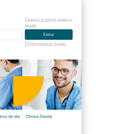
Esqueci a minha palavra-
passe
Permanecer ligado
tros de dia
Clínica Giesta