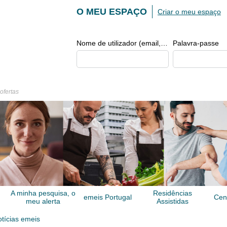
O MEU ESPAÇO
Criar o meu espaço
Nome de utilizador (email, de tipo exemplo@exemplo.pt)
Palavra-passe
 ofertas
A minha pesquisa, o
Residências
emeis Portugal
Cen
meu alerta
Assistidas
tícias emeis