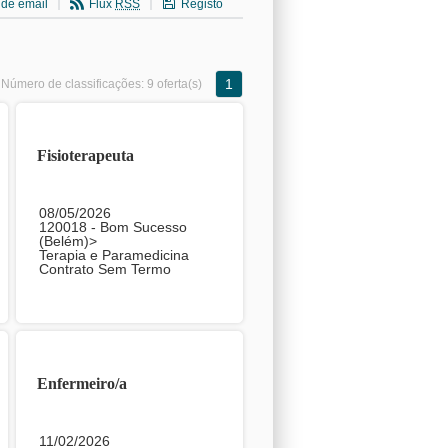
 de email
Flux
RSS
Registo
1
Número de classificações:
9 oferta(s)
Fisioterapeuta
08/05/2026
120018 - Bom Sucesso
(Belém)>
Terapia e Paramedicina
Contrato Sem Termo
Enfermeiro/a
11/02/2026