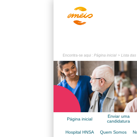
Encontra-se aqui :
Página inicial
Lista das
Enviar uma
Página inicial
candidatura
espontânea
Hospital HNSA
Quem Somos
No