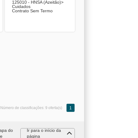
125010 - HNSA (Azeitão)>
Cuidados
Contrato Sem Termo
1
Número de classificações:
9 oferta(s)
apa do
Ir para o início da
te
página