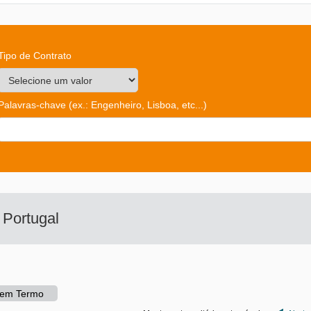
Tipo de Contrato
Palavras-chave
(ex.: Engenheiro, Lisboa, etc...)
o
Portugal
Sem Termo