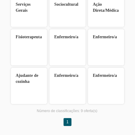
Serviços
Sociocultural
Ação
Gerais
Direta/Médica
Fisioterapeuta
Enfermeiro/a
Enfermeiro/a
Ajudante de
Enfermeiro/a
Enfermeiro/a
cozinha
Número de classificações:
9 oferta(s)
1