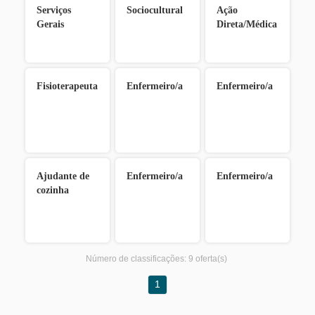
Serviços
Sociocultural
Ação
Gerais
Direta/Médica
Fisioterapeuta
Enfermeiro/a
Enfermeiro/a
Ajudante de
Enfermeiro/a
Enfermeiro/a
cozinha
Número de classificações:
9 oferta(s)
1