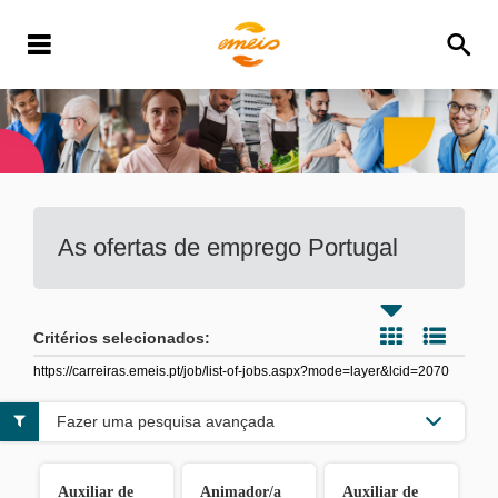
As ofertas de emprego
Portugal
Critérios selecionados:
https://carreiras.emeis.pt/job/list-of-jobs.aspx?mode=layer&lcid=2070
Fazer uma pesquisa avançada
Auxiliar de
Animador/a
Auxiliar de