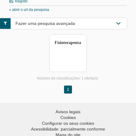
Registo
» abrir o url da pesquisa
Fazer uma pesquisa avançada
Fisioterapeuta
Número de classificações:
1 oferta(s)
1
Avisos legais
Cookies
Configurar os seus cookies
Acessibilidade: parcialmente conforme
Mapa do site